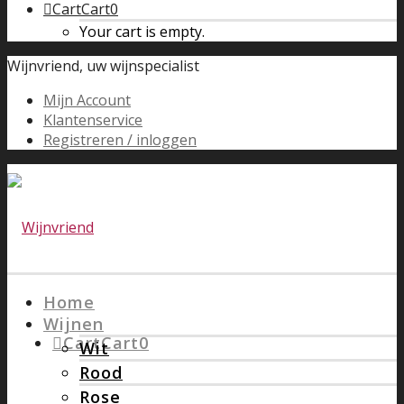
Cart
Cart
0
Your cart is empty.
Wijnvriend, uw wijnspecialist
Mijn Account
Klantenservice
Registreren / inloggen
Home
Wijnen
Cart
Cart
0
Wit
Rood
Rose