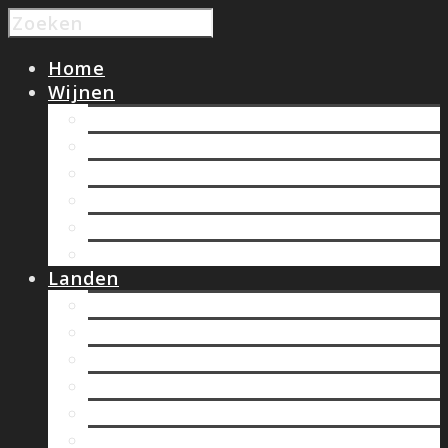
Home
Wijnen
Wit
Rood
Rose
Zoete wijnen
Bubbels
Biologische wijnen
Landen
Chili
Duitsland
Frankrijk
Hongarije
Italië
Nieuw Zeeland