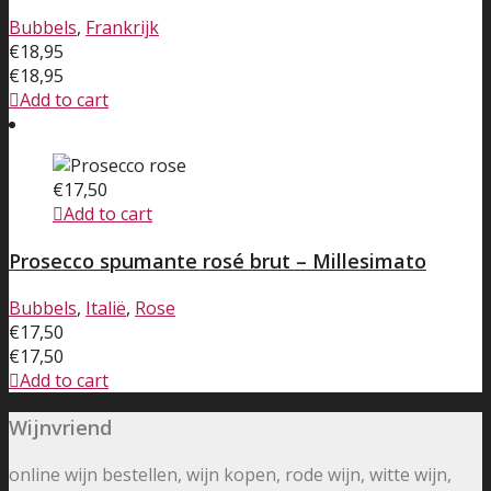
Bubbels
,
Frankrijk
€
18,95
€
18,95
Add to cart
€
17,50
Add to cart
Prosecco spumante rosé brut – Millesimato
Bubbels
,
Italië
,
Rose
€
17,50
€
17,50
Add to cart
Wijnvriend
online wijn bestellen, wijn kopen, rode wijn, witte wijn,