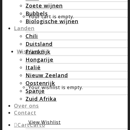
Zoete wijnen
Bubbels
Your cart is empty.
Biologische wijnen
Landen
Chili
Duitsland
Wishlist
0
Frankrijk
Hongarije
Italië
Nieuw Zeeland
Oostenrijk
Your wishlist is empty.
Spanje
Zuid Afrika
Over ons
Contact
View Wishlist
Cart
Cart
0