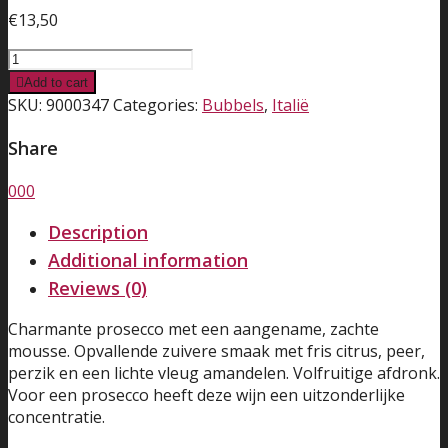
€
13,50
Sorelle
Bronca
Add to cart
-
SKU:
9000347
Categories:
Bubbels
,
Italië
Prosécco
Spumante
Share
di
Treviso
0
0
0
'Modi'
Description
-
brut
Additional information
quantity
Reviews (0)
Charmante prosecco met een aangename, zachte
mousse. Opvallende zuivere smaak met fris citrus, peer,
perzik en een lichte vleug amandelen. Volfruitige afdronk.
Voor een prosecco heeft deze wijn een uitzonderlijke
concentratie.