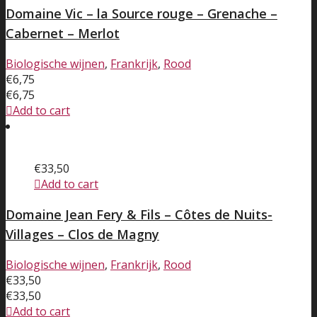
Domaine Vic – la Source rouge – Grenache –
Cabernet – Merlot
Biologische wijnen
,
Frankrijk
,
Rood
€
6,75
€
6,75
Add to cart
€
33,50
Add to cart
Domaine Jean Fery & Fils – Côtes de Nuits-
Villages – Clos de Magny
Biologische wijnen
,
Frankrijk
,
Rood
€
33,50
€
33,50
Add to cart