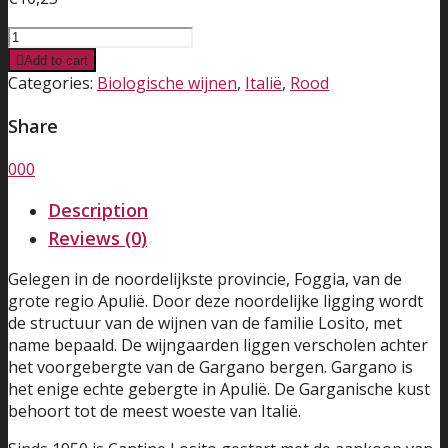
Cantine
Losito
Add to cart
-
Categories:
Biologische wijnen
,
Italië
,
Rood
Primitivo
–
Share
Viride
–
0
0
0
biologico
Description
quantity
Reviews (0)
Gelegen in de noordelijkste provincie, Foggia, van de
grote regio Apulië. Door deze noordelijke ligging wordt
de structuur van de wijnen van de familie Losito, met
name bepaald. De wijngaarden liggen verscholen achter
het voorgebergte van de Gargano bergen. Gargano is
het enige echte gebergte in Apulië. De Garganische kust
behoort tot de meest woeste van Italië.