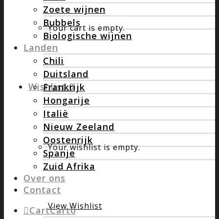
Zoete wijnen
Bubbels
Your cart is empty.
Biologische wijnen
Landen
Chili
Duitsland
Wishlist
0
Frankrijk
Hongarije
Italië
Nieuw Zeeland
Oostenrijk
Your wishlist is empty.
Spanje
Zuid Afrika
Over ons
Contact
View Wishlist
Cart
Cart
0