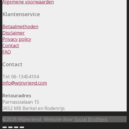
Algemene voorwaarden
Klantenservice
Betaalmethoden
Disclaimer
Privacy policy
Contact
FAQ
Contact
Tel: 06-13454104
info@wijnvriend.com
Retouradres
Parnassialaan 15
2652 MB Berkel en Rodenrijs
©2026 Wijnvriend · Website door
Social Brothers
.