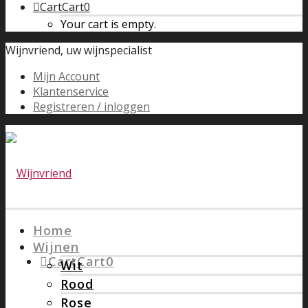
Cart
Cart
0
Your cart is empty.
Wijnvriend, uw wijnspecialist
Mijn Account
Klantenservice
Registreren / inloggen
Home
Wijnen
Cart
Cart
0
Wit
Rood
Rose