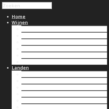
Home
Wijnen
Wit
Rood
Rose
Zoete wijnen
Bubbels
Biologische wijnen
Landen
Chili
Duitsland
Frankrijk
Hongarije
Italië
Nieuw Zeeland