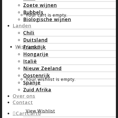
Zoete wijnen
Bubbels
Your cart is empty.
Biologische wijnen
Landen
Chili
Duitsland
Wishlist
0
Frankrijk
Hongarije
Italië
Nieuw Zeeland
Oostenrijk
Your wishlist is empty.
Spanje
Zuid Afrika
Over ons
Contact
View Wishlist
Cart
Cart
0