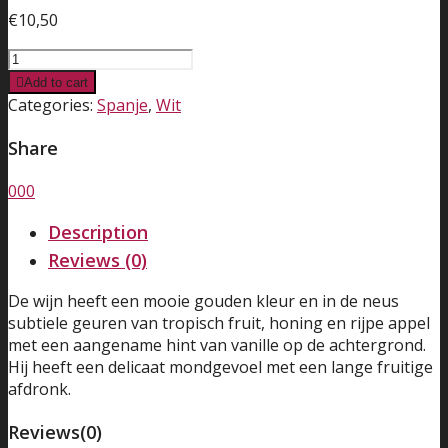
€
10,50
Nekeas
Blanco
Add to cart
-
Categories:
Spanje
,
Wit
Chardonnay
barrel
Share
fermented
-
0
0
0
El
Description
Rincon
quantity
Reviews (0)
De wijn heeft een mooie gouden kleur en in de neus
subtiele geuren van tropisch fruit, honing en rijpe appel
met een aangename hint van vanille op de achtergrond.
Hij heeft een delicaat mondgevoel met een lange fruitige
afdronk.
Reviews
(0)