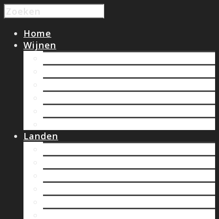
Home
Wijnen
Wit
Rood
Rose
Zoete wijnen
Bubbels
Biologische wijnen
Landen
Chili
Duitsland
Frankrijk
Hongarije
Italië
Nieuw Zeeland