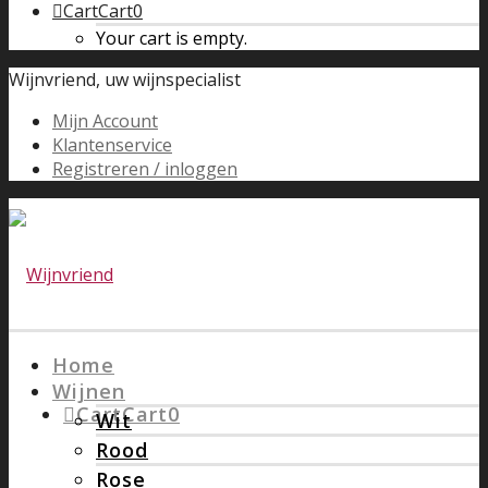
Cart
Cart
0
Your cart is empty.
Wijnvriend, uw wijnspecialist
Mijn Account
Klantenservice
Registreren / inloggen
Home
Wijnen
Cart
Cart
0
Wit
Rood
Rose