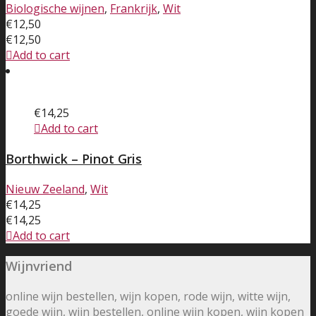
Biologische wijnen
,
Frankrijk
,
Wit
€
12,50
€
12,50
Add to cart
€
14,25
Add to cart
Borthwick – Pinot Gris
Nieuw Zeeland
,
Wit
€
14,25
€
14,25
Add to cart
Wijnvriend
online wijn bestellen, wijn kopen, rode wijn, witte wijn,
goede wijn, wijn bestellen, online wijn kopen, wijn kopen